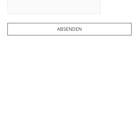
ABSENDEN
NEWSLETTER
Melden Sie sich für exklusive Neuigkeiten an!
Hiermit bestätige ich, dass ich die Datenschutzerklärung zur