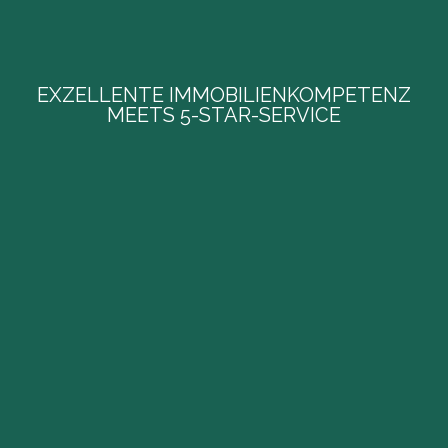
EXZELLENTE IMMOBILIENKOMPETENZ
MEETS 5-STAR-SERVICE
Meine bereits mehrfach ausgezeichnete
EXZELLENTE IMMOBILIENKOMPETENZ
MEETS 5-STAR-SERVICE
ausgeprägte Dienstleistungsmentalität und
fundierte Fachkompetenz bringen Sie sicher ans
Ziel, laufende Weiterqualifizierungen wappnen
mich für jede Herausforderung.
VERMARKTUNG MIT HÖCHSTER
TREFFERQUOTE.
Ich setze täglich neue Technologien und digitale