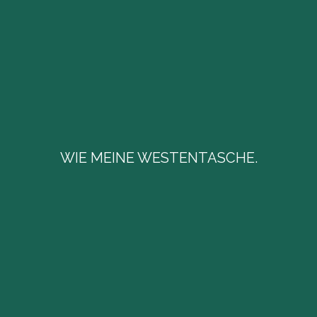
WIE MEINE WESTENTASCHE.
WIE MEINE WESTENTASCHE.
Seit mittlerweile 18 Jahren bin ich erfolgreich im
Münchner Süden aktiv und kenne den Markt und
seine ortstypischen Mechanismen genau.