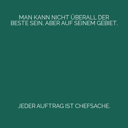
MAN KANN NICHT ÜBERALL DER
BESTE SEIN, ABER AUF SEINEM GEBIET.
MAN KANN NICHT ÜBERALL DER
BESTE SEIN, ABER AUF SEINEM GEBIET.
Daher habe ich mich für die Vermittlung
außergewöhnlich schöner Immobilien in besten
Lagen in und um München & Isartal entschieden.
JEDER AUFTRAG IST CHEFSACHE.
Ihre persönlichen Wünsche und Vorstellungen
JEDER AUFTRAG IST CHEFSACHE.
stehen für mich stets im Mittelpunkt, während Sie
meine ungeteilte Aufmerksamkeit und mein VIP-
Rundum-stressfrei-Leistungspaket genießen.